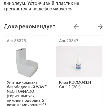
линолеум. Устойчивый пластик не
трескается и не деформируется.
Дока рекомендует
т
Дока рекомендует
Дока рекомендуе
Арт.88373
Арт.23847
Унитаз-компакт
Клей КОСМОФЕН
безободковый WAVE
СА-12 (20г)
NEO TORNADO
(гориз. выпуск,
нижняя подводка, 2
режима,микролифт)*