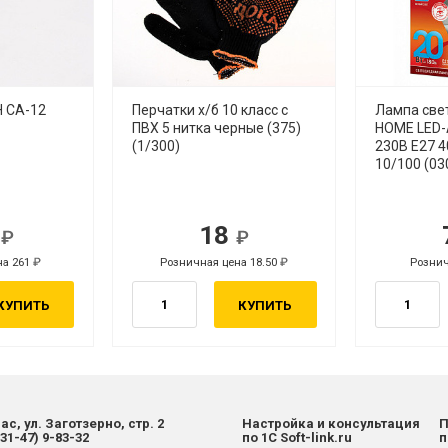
 СА-12
Перчатки х/б 10 класс с
Лампа све
ПВХ 5 нитка черные (375)
HOME LED-
(1/300)
230В Е27 
10/100 (03
3
18
на 261
Розничная цена 18.50
Рознич
Р
КУПИТЬ
КУПИТЬ
ас, ул. Заготзерно, стр. 2
Настройка и консультация
П
831-47) 9-83-32
по 1С Soft-link.ru
п