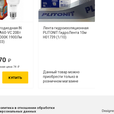
тодиодная IN
Лента гидроизоляционная
Унит
A60-VC 20Вт
PLITONIT ГидроЛента 10м
безо
4000К 1900Лм
H01739 (1/10)
TORN
03)
нижн
режи
70
Р
Р
ная цена 74
Р
Р
Р
Данный товар можно
приобрести только в
КУПИТЬ
розничном магазине
олитика в отношении обработки
ерсональных данных