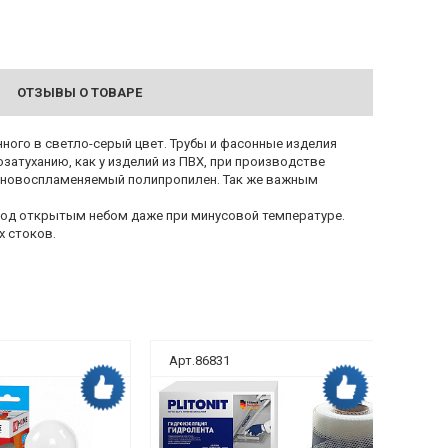
ОТЗЫВЫ О ТОВАРЕ
ого в светло-серый цвет. Трубы и фасонные изделия
затуханию, как у изделий из ПВХ, при производстве
удновоспламеняемый полипропилен. Так же важным
 под открытым небом даже при минусовой температуре.
 стоков.
Арт.86831
Арт.8
Дока рекомендует
Дока рекомендует