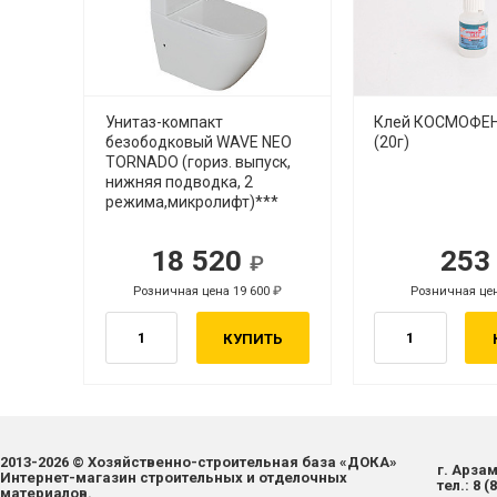
нная
Унитаз-компакт
Клей КОСМОФЕН
 10м
безободковый WAVE NEO
(20г)
TORNADO (гориз. выпуск,
нижняя подводка, 2
режима,микролифт)***
18 520
25
Р
Р
Розничная цена 19 600
Розничная це
Р
КУПИТЬ
2013-2026 © Хозяйственно-строительная база «ДОКА»
г. Арзам
Интернет-магазин строительных и отделочных
тел.:
8 (
материалов.