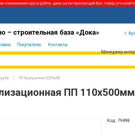
ким изменением курса рубля, цены на интересующий Вас товар уточняйте
Я забыл
Войти
пароль
о – строительная база «Дока»
г. Ар
тавка
Покупателю
Контакты
Менеджер интерн
Труба
ПП Внутренняя (СЕРЫЙ)
ализационная ПП 110х500мм
Код: 79498