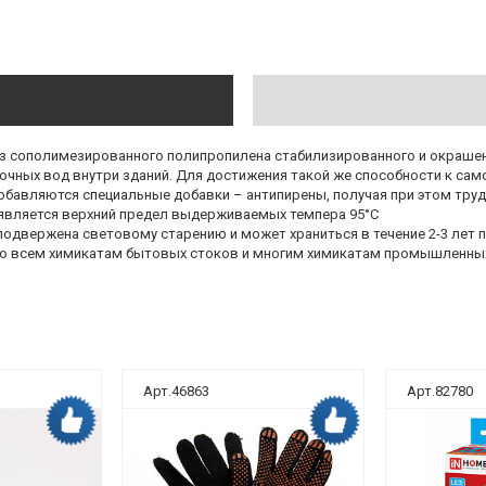
з сополимезированного полипропилена стабилизированного и окрашенн
чных вод внутри зданий. Для достижения такой же способности к само
добавляются специальные добавки – антипирены, получая при этом тр
является верхний предел выдерживаемых темпера 95°С
 подвержена световому старению и может храниться в течение 2-3 лет
ко всем химикатам бытовых стоков и многим химикатам промышленных
Арт.46863
Арт.82780
Дока рекомендует
Дока рекомендует