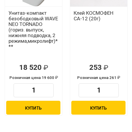
Унитаз-компакт
Клей КОСМОФЕН
безободковый WAVE
СА-12 (20г)
NEO TORNADO
(гориз. выпуск,
нижняя подводка, 2
режима,микролифт)*
**
18 520
253
Р
Р
Розничная цена 19 600
Розничная цена 261
Р
Р
КУПИТЬ
КУПИТЬ