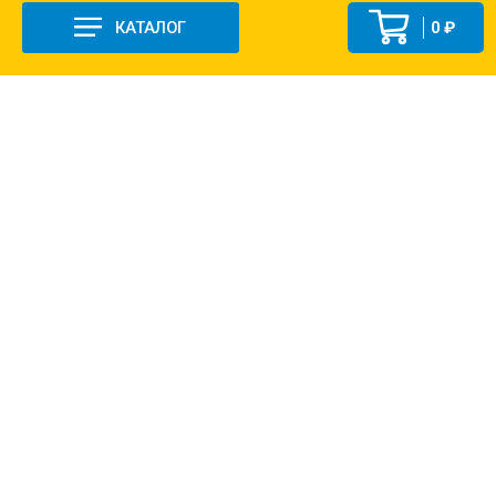
КАТАЛОГ
0 ₽
+7 (831-47) 9-83-32
г. Арзамас, ул. Заготзерно, стр. 2
Настройка и консультация по 1С Soft-link.ru
Политика в отношении обработки
персональных данных
2013-2026 ©